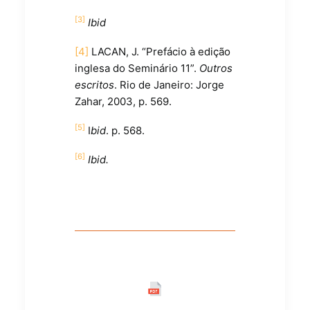
[3]
Ibid
[4]
LACAN, J. “Prefácio à edição
inglesa do Seminário 11”.
Outros
escritos
. Rio de Janeiro: Jorge
Zahar, 2003, p. 569.
[5]
I
bid
. p. 568.
[6]
Ibid.