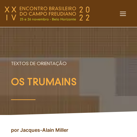
INÍCIO
O ENCONTRO
EVENTOS DAS REDES
TEXTOS DE ORIENTAÇÃO
BOLETIM PUNCTUM
OS TRUMAINS
LIVRARIA
FLASHES
ENTREVISTAS
ACOLHIMENTO
por Jacques-Alain Miller