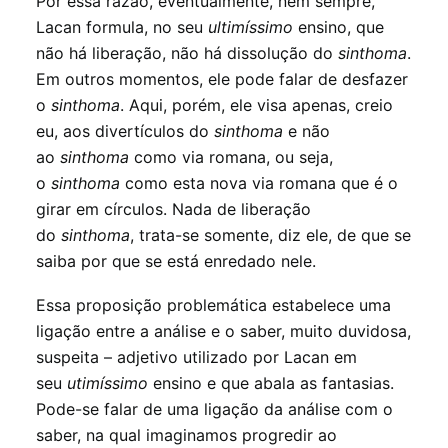
Por essa razão, eventualmente, nem sempre,
Lacan formula, no seu
ultimíssimo
ensino, que
não há liberação, não há dissolução do
sinthoma
.
Em outros momentos, ele pode falar de desfazer
o
sinthoma
. Aqui, porém, ele visa apenas, creio
eu, aos divertículos do
sinthoma
e não
ao
sinthoma
como via romana, ou seja,
o
sinthoma
como esta nova via romana que é o
girar em círculos. Nada de liberação
do
sinthoma
, trata-se somente, diz ele, de que se
saiba por que se está enredado nele.
Essa proposição problemática estabelece uma
ligação entre a análise e o saber, muito duvidosa,
suspeita – adjetivo utilizado por Lacan em
seu
utimíssimo
ensino e que abala as fantasias.
Pode-se falar de uma ligação da análise com o
saber, na qual imaginamos progredir ao