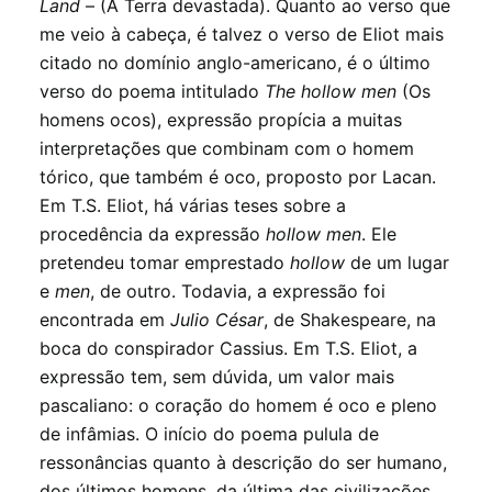
Land
– (A Terra devastada). Quanto ao verso que
me veio à cabeça, é talvez o verso de Eliot mais
citado no domínio anglo-americano, é o último
verso do poema intitulado
The hollow men
(Os
homens ocos), expressão propícia a muitas
interpretações que combinam com o homem
tórico, que também é oco, proposto por Lacan.
Em T.S. Eliot, há várias teses sobre a
procedência da expressão
hollow men
. Ele
pretendeu tomar emprestado
hollow
de um lugar
e
men
, de outro. Todavia, a expressão foi
encontrada em
Julio César
, de Shakespeare, na
boca do conspirador Cassius. Em T.S. Eliot, a
expressão tem, sem dúvida, um valor mais
pascaliano: o coração do homem é oco e pleno
de infâmias. O início do poema pulula de
ressonâncias quanto à descrição do ser humano,
dos últimos homens, da última das civilizações.