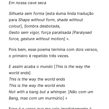
Em nossa cave seca
Silhueta sem forma
[esta éuma linda tradução
para
Shape without form, shade without
colour
],
Sombra desbotada,
Gesto sem vigor, força paralisada [Paralysed
force, gesture without motion]
».
Pois bem, esse poema termina com dois versos,
o primeiro é repetido três vezes.
E assim acaba o mundo
[
This is the way the
world ends
]
This is the way the world ends
This is the way the world ends
Not with a bang but a whimper.
[
Não com um
Bang, mas com um murmúrio
]
»
Esse é o verso que me veio imediatamente à