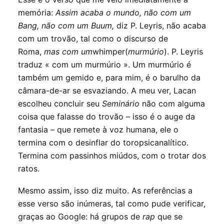
memória:
Assim acaba o mundo, não com um
Bang, não com um Buum,
diz P. Leyris, não acaba
com um trovão, tal como o discurso de
Roma,
mas com um
whimper(
murmúrio
). P. Leyris
traduz « com um murmúrio ». Um murmúrio é
também um gemido e, para mim, é o barulho da
câmara-de-ar se esvaziando. A meu ver, Lacan
escolheu concluir seu
Seminário
não com alguma
coisa que falasse do trovão – isso é o auge da
fantasia – que remete à voz humana, ele o
termina com o desinflar do toropsicanalítico.
Termina com passinhos miúdos, com o trotar dos
ratos.
Mesmo assim, isso diz muito. As referências a
esse verso são inúmeras, tal como pude verificar,
graças ao Google: há grupos de
rap
que se