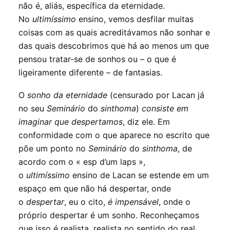
não é, aliás, específica da eternidade.
No
ultimíssimo
ensino, vemos desfilar muitas
coisas com as quais acreditávamos não sonhar e
das quais descobrimos que há ao menos um que
pensou tratar-se de sonhos ou – o que é
ligeiramente diferente – de fantasias.
O
sonho da eternidade
(censurado por Lacan já
no seu
Seminário
do
sinthoma
)
consiste em
imaginar que despertamos
, diz ele
.
Em
conformidade com o que aparece no escrito que
põe um ponto no
Seminário
do
sinthoma
, de
acordo com o « esp d’um laps »,
o
ultimíssimo
ensino de Lacan se estende em um
espaço em que não há despertar, onde
o
despertar
, eu o cito,
é impensável
, onde o
próprio despertar é um sonho. Reconheçamos
que isso é realista, realista no sentido do real.