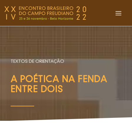
INÍCIO
O ENCONTRO
EVENTOS DAS REDES
TEXTOS DE ORIENTAÇÃO
BOLETIM PUNCTUM
A POÉTICA NA FENDA
LIVRARIA
ENTRE DOIS
FLASHES
ENTREVISTAS
ACOLHIMENTO