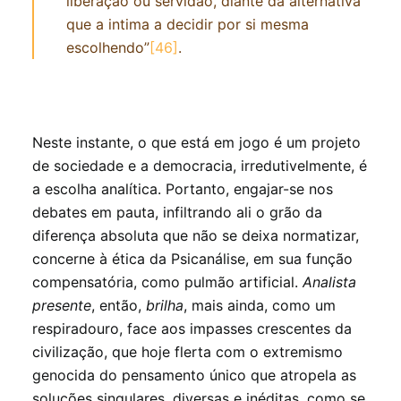
liberação ou servidão, diante da alternativa
que a intima a decidir por si mesma
escolhendo”
[46]
.
Neste instante, o que está em jogo é um projeto
de sociedade e a democracia, irredutivelmente, é
a escolha analítica. Portanto, engajar-se nos
debates em pauta, infiltrando ali o grão da
diferença absoluta que não se deixa normatizar,
concerne à ética da Psicanálise, em sua função
compensatória, como pulmão artificial.
Analista
presente
, então,
brilha
, mais ainda, como um
respiradouro, face aos impasses crescentes da
civilização, que hoje flerta com o extremismo
genocida do pensamento único que atropela as
soluções singulares, diversas e inéditas, como se