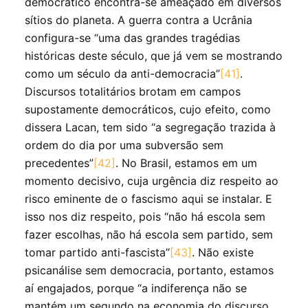
democrático encontra-se ameaçado em diversos
sítios do planeta. A guerra contra a Ucrânia
configura-se “uma das grandes tragédias
históricas deste século, que já vem se mostrando
como um século da anti-democracia”
[41]
.
Discursos totalitários brotam em campos
supostamente democráticos, cujo efeito, como
dissera Lacan, tem sido “a segregação trazida à
ordem do dia por uma subversão sem
precedentes”
[42]
. No Brasil, estamos em um
momento decisivo, cuja urgência diz respeito ao
risco eminente de o fascismo aqui se instalar. E
isso nos diz respeito, pois “não há escola sem
fazer escolhas, não há escola sem partido, sem
tomar partido anti-fascista”
[43]
. Não existe
psicanálise sem democracia, portanto, estamos
aí engajados, porque “a indiferença não se
mantém um segundo na economia do discurso