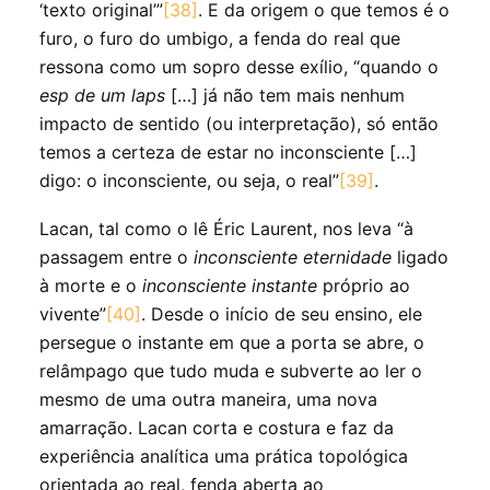
‘texto original’”
[38]
. E da origem o que temos é o
furo, o furo do umbigo, a fenda do real que
ressona como um sopro desse exílio, “quando o
esp de um laps
[…] já não tem mais nenhum
impacto de sentido (ou interpretação), só então
temos a certeza de estar no inconsciente […]
digo: o inconsciente, ou seja, o real”
[39]
.
Lacan, tal como o lê Éric Laurent, nos leva “à
passagem entre o
inconsciente eternidade
ligado
à morte e o
inconsciente instante
próprio ao
vivente”
[40]
. Desde o início de seu ensino, ele
persegue o instante em que a porta se abre, o
relâmpago que tudo muda e subverte ao ler o
mesmo de uma outra maneira, uma nova
amarração. Lacan corta e costura e faz da
experiência analítica uma prática topológica
orientada ao real, fenda aberta ao