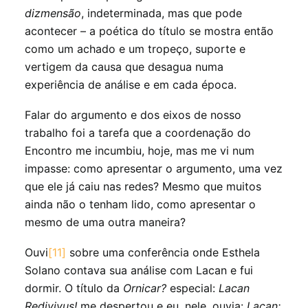
dizmensão
, indeterminada, mas que pode
acontecer – a poética do título se mostra então
como um achado e um tropeço, suporte e
vertigem da causa que desagua numa
experiência de análise e em cada época.
Falar do argumento e dos eixos de nosso
trabalho foi a tarefa que a coordenação do
Encontro me incumbiu, hoje, mas me vi num
impasse: como apresentar o argumento, uma vez
que ele já caiu nas redes? Mesmo que muitos
ainda não o tenham lido, como apresentar o
mesmo de uma outra maneira?
Ouvi
[11]
sobre uma conferência onde Esthela
Solano contava sua análise com Lacan e fui
dormir. O título da
Ornicar?
especial:
Lacan
Redivivus!
me despertou e eu, nele, ouvia:
Lacan: