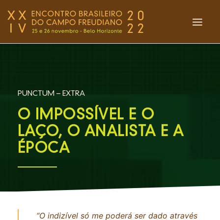
INÍCIO
O ENCONTRO
PUNCTUM – EXTRA
EVENTOS DAS REDES
O IMPOSSÍVEL E O
BOLETIM PUNCTUM
LAÇO, O ANALISTA E A
LIVRARIA
ÉPOCA
FLASHES
ENTREVISTAS
ACOLHIMENTO
“O indizível só me poderá ser dado através