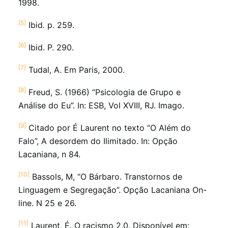
1998.
[5]
Ibid
.
p. 259.
[6]
Ibid. P. 290.
[7]
Tudal, A. Em Paris, 2000.
[8]
Freud, S. (1966) “Psicologia de Grupo e
Análise do Eu”. In: ESB, Vol XVIII, RJ. Imago.
[9]
Citado por É Laurent no texto “O Além do
Falo”, A desordem do Ilimitado. In: Opção
Lacaniana, n 84.
[10]
Bassols, M, “O Bárbaro. Transtornos de
Linguagem e Segregação”. Opção Lacaniana On-
line. N 25 e 26.
[11]
Laurent, É. O racismo 2.0. Disponível em: