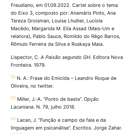
Freudiano, em 01.09.2022. Cartel sobre o tema
do Eixo 3, composto por: Anamáris Pinto, Ana
Tereza Groisman, Louise Lhullier, Lucíola
Macêdo, Margarida M. Elia Assad (Mais-Um e
relatora), Pablo Sauce, Romildo do Rêgo Barros,
Rômulo Ferreira da Silva e Ruskaya Maia.
Lispector, C.
A Paixão segundo GH.
Editora Nova
Fronteira. 1979.
[2]
N. A.: Frase do Emicida – Leandro Roque de
Oliveira, no twitter.
[3]
Miller, J.-A. “Ponto de basta”.
Opção
Lacaniana.
N. 79, julho 2018.
[4]
Lacan, J. “Função e campo da fala e da
linguagem em psicanálise”.
Escritos.
Jorge Zahar.