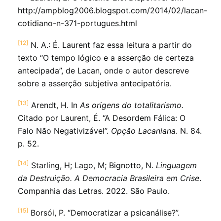
http://ampblog2006.blogspot.com/2014/02/lacan-
cotidiano-n-371-portugues.html
[12]
N. A.: É. Laurent faz essa leitura a partir do
texto “O tempo lógico e a asserção de certeza
antecipada”, de Lacan, onde o autor descreve
sobre a asserção subjetiva antecipatória.
[13]
Arendt, H. In
As origens do totalitarismo.
Citado por Laurent, É. “A Desordem Fálica: O
Falo Não Negativizável”.
Opção Lacaniana
. N. 84.
p. 52.
[14]
Starling, H; Lago, M; Bignotto, N.
Linguagem
da Destruição. A Democracia Brasileira em Crise
.
Companhia das Letras. 2022. São Paulo.
[15]
Borsói, P. “Democratizar a psicanálise?”.