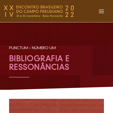
INÍCIO
O ENCONTRO
PUNCTUM – NÚMERO UM
EVENTOS DAS REDES
BIBLIOGRAFIA E
BOLETIM PUNCTUM
RESSONÂNCIAS
LIVRARIA
FLASHES
ENTREVISTAS
ACOLHIMENTO