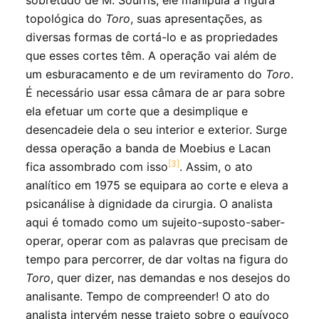
sobretudo de M. Sourris, ele manipula a figura
topológica do
Toro
, suas apresentações, as
diversas formas de cortá-lo e as propriedades
que esses cortes têm. A operação vai além de
um esburacamento e de um reviramento do
Toro
.
É necessário usar essa câmara de ar para sobre
ela efetuar um corte que a desimplique e
desencadeie dela o seu interior e exterior. Surge
dessa operação a banda de Moebius e Lacan
[3]
fica assombrado com isso
. Assim, o ato
analítico em 1975 se equipara ao corte e eleva a
psicanálise à dignidade da cirurgia. O analista
aqui é tomado como um sujeito-suposto-saber-
operar, operar com as palavras que precisam de
tempo para percorrer, de dar voltas na figura do
Toro
, quer dizer, nas demandas e nos desejos do
analisante. Tempo de compreender! O ato do
analista intervém nesse trajeto sobre o equívoco